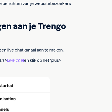
de berichten van je websitebezoekers
gen aan je Trengo
en live chatkanaal aan te maken.
en >
Live chat
en klik op het 'plus'-