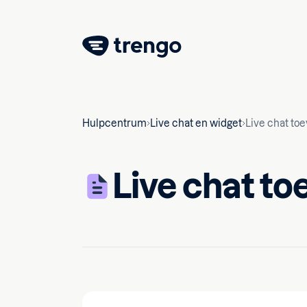
Hulpcentrum
Live chat en widget
Live chat to
Live chat to