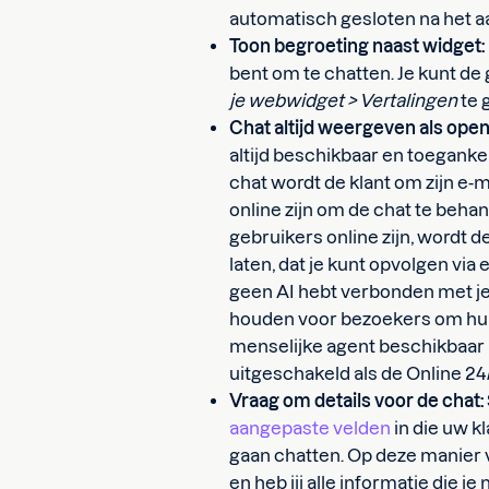
automatisch gesloten na het aa
Toon begroeting naast widget:
bent om te chatten. Je kunt de
je webwidget > Vertalingen
te 
Chat altijd weergeven als open
altijd beschikbaar en toegankel
chat wordt de klant om zijn e-
online zijn om de chat te beha
gebruikers online zijn, wordt d
laten, dat je kunt opvolgen via 
geen AI hebt verbonden met je 
houden voor bezoekers om hun 
menselijke agent beschikbaar 
uitgeschakeld als de Online 24
Vraag om details voor de chat:
aangepaste velden
in die uw k
gaan chatten. Op deze manier v
en heb jij alle informatie die je