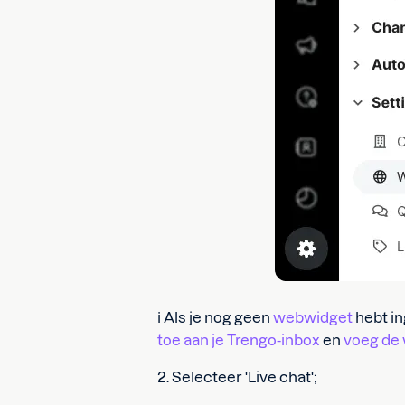
ℹ️ Als je nog geen
webwidget
hebt in
toe aan je Trengo-inbox
en
voeg de 
2. Selecteer 'Live chat';