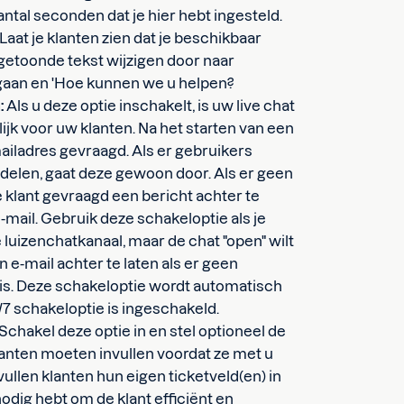
ntal seconden dat je hier hebt ingesteld.
Laat je klanten zien dat je beschikbaar
 getoonde tekst wijzigen door naar
gaan en 'Hoe kunnen we u helpen?
:
Als u deze optie inschakelt, is uw live chat
ijk voor uw klanten. Na het starten van een
mailadres gevraagd. Als er gebruikers
ndelen, gaat deze gewoon door. Als er geen
e klant gevraagd een bericht achter te
e-mail. Gebruik deze schakeloptie als je
luizenchatkanaal, maar de chat "open" wilt
e-mail achter te laten als er geen
is. Deze schakeloptie wordt automatisch
/7 schakeloptie is ingeschakeld.
Schakel deze optie in en stel optioneel de
lanten moeten invullen voordat ze met u
ullen klanten hun eigen ticketveld(en) in
 nodig hebt om de klant efficiënt en