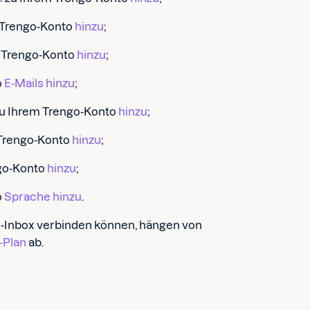
 Trengo-Konto
hinzu
;
 Trengo-Konto
hinzu
;
o
E-Mails hinzu
;
u Ihrem Trengo-Konto
hinzu
;
Trengo-Konto
hinzu
;
go-Konto
hinzu
;
o
Sprache hinzu
.
engo-Inbox verbinden können, hängen von
-Plan
ab.