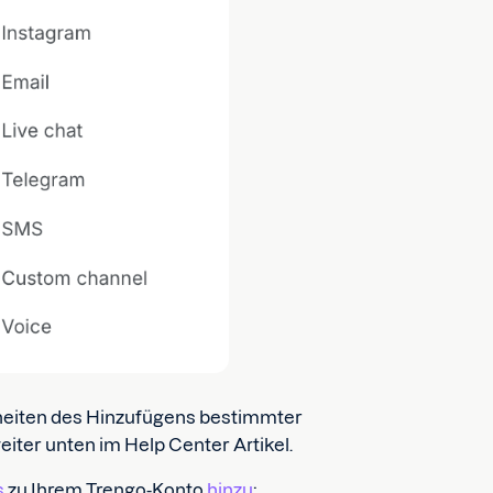
heiten des Hinzufügens bestimmter
eiter unten im Help Center Artikel.
s
zu Ihrem Trengo-Konto
hinzu
;