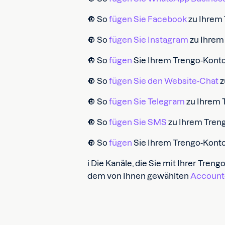
🔘 So
fügen Sie Facebook
zu Ihrem
🔘 So
fügen Sie Instagram
zu Ihrem
🔘 So
fügen
Sie Ihrem Trengo-Kont
🔘 So
fügen Sie den Website-Chat
z
🔘 So
fügen Sie Telegram
zu Ihrem 
🔘 So
fügen Sie SMS
zu Ihrem Tren
🔘 So
fügen
Sie Ihrem Trengo-Kont
ℹ️ Die Kanäle, die Sie mit Ihrer Tr
dem von Ihnen gewählten
Account